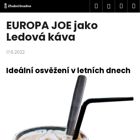
K
Přejít
Hledat
Náku
M
Přihlášen
na
o
obsah
Zpět
Zpět
košík
š
EUROPA JOE jako
í
C
Ledová káva
k
o
p
17.6.2022
o
t
Ideální osvěžení v letních dnech
ř
e
b
u
j
e
t
e
n