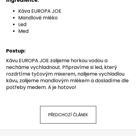
Ingredience:
Káva EUROPA JOE
Mandlové mléko
Led
Med
Postup:
Kávu EUROPA JOE zalijeme horkou vodou a
necháme vychladnout. Připravíme si led, který
rozdrtíme tyčovým mixerem, nalijeme vychladlou
kávu, zalijeme mandlovým mlékem a dosladíme dle
potřeby medem. A je hotovo!
PŘEDCHOZÍ ČLÁNEK
Z