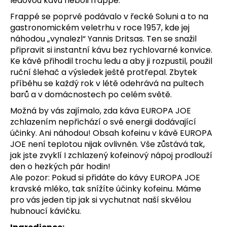
č
ledovou kávu neboli frappé.
u
Frappé se poprvé podávalo v řecké Soluni a to na
j
gastronomickém veletrhu v roce 1957, kde jej
e
náhodou „vynalezl“ Yannis Dritsas. Ten se snažil
m
připravit si instantní kávu bez rychlovarné konvice.
e
Ke kávě přihodil trochu ledu a aby ji rozpustil, použil
ruční šlehač a výsledek ještě protřepal. Zbytek
příběhu se každý rok v létě odehrává na pultech
VALENTUS
barů a v domácnostech po celém světě.
HUBNOUCÍ
JUICE
Možná by vás zajímalo, zda káva EUROPA JOE
TROPICAL
BLAST
zchlazením nepřichází o své energii dodávající
účinky. Ani náhodou! Obsah kofeinu v kávě EUROPA
530
Kč
JOE není teplotou nijak ovlivněn. Vše zůstává tak,
jak jste zvyklí I zchlazený kofeinový nápoj prodlouží
den o hezkých pár hodin!
Ale pozor: Pokud si přidáte do kávy EUROPA JOE
kravské mléko, tak snížíte účinky kofeinu. Máme
pro vás jeden tip jak si vychutnat naší skvělou
hubnoucí kávičku.