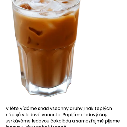
a
j
í
t
?
HLEDAT
D
o
p
o
V létě vídáme snad všechny druhy jinak teplých
r
nápojů v ledové variantě. Popíjíme ledový čaj,
u
usrkáváme ledovou čokoládu a samozřejmě pijeme