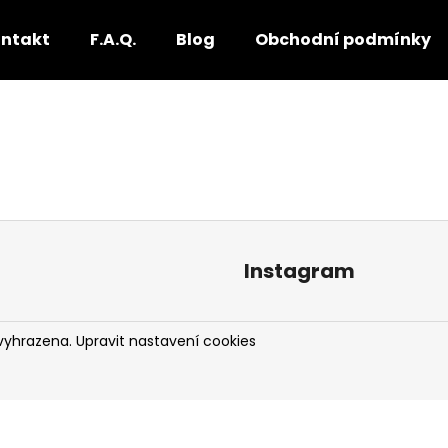
ntakt
F.A.Q.
Blog
Obchodní podmínky
Co potřebujete najít?
HLEDAT
Instagram
Doporučujeme
 vyhrazena.
Upravit nastavení cookies
EUROPA COCOA
JEČMEN GW (TA