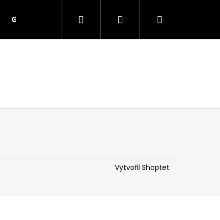
Hledat
Přihlášení
Nákupní
GDPR
košík
Vytvořil Shoptet
BLETY)