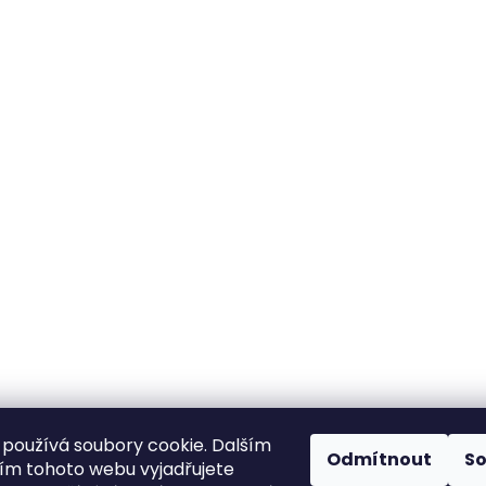
530 Kč
1 250 Kč
používá soubory cookie. Dalším
Odmítnout
S
m tohoto webu vyjadřujete