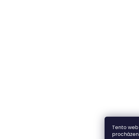
BLAST
530 Kč
Tento web 
procházení