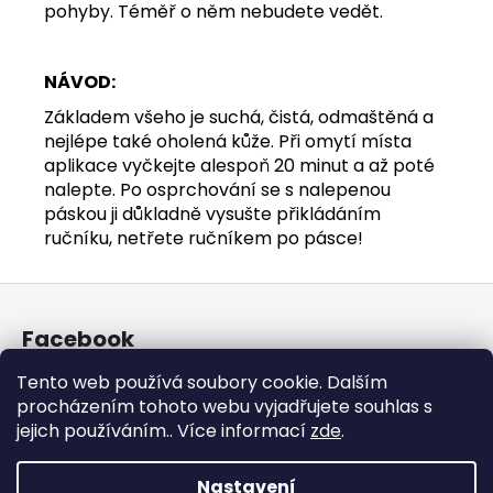
pohyby. Téměř o něm nebudete vedět.
NÁVOD:
Základem všeho je suchá, čistá, odmaštěná a
nejlépe také oholená kůže. Při omytí místa
aplikace vyčkejte alespoň 20 minut a až poté
nalepte. Po osprchování se s nalepenou
páskou ji důkladně vysušte přikládáním
ručníku, netřete ručníkem po pásce!
Z
á
Facebook
p
a
Tento web používá soubory cookie. Dalším
t
procházením tohoto webu vyjadřujete souhlas s
Instagram
jejich používáním.. Více informací
zde
.
í
Nastavení