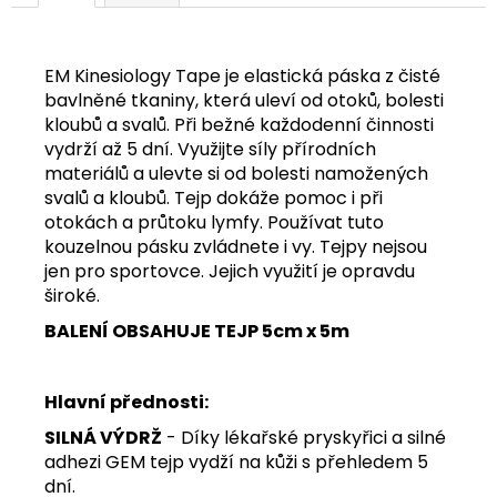
EM Kinesiology Tape je elastická páska z čisté
bavlněné tkaniny, která uleví od otoků, bolesti
kloubů a svalů. Při bežné každodenní činnosti
vydrží až 5 dní. Využijte síly přírodních
materiálů a ulevte si od bolesti namožených
svalů a kloubů. Tejp dokáže pomoc i při
otokách a průtoku lymfy. Používat tuto
kouzelnou pásku zvládnete i vy. Tejpy nejsou
jen pro sportovce. Jejich využití je opravdu
široké.
BALENÍ OBSAHUJE TEJP 5cm x 5m
Hlavní přednosti:
SILNÁ VÝDRŽ
- Díky lékařské pryskyřici a silné
adhezi GEM tejp vydží na kůži s přehledem 5
dní.