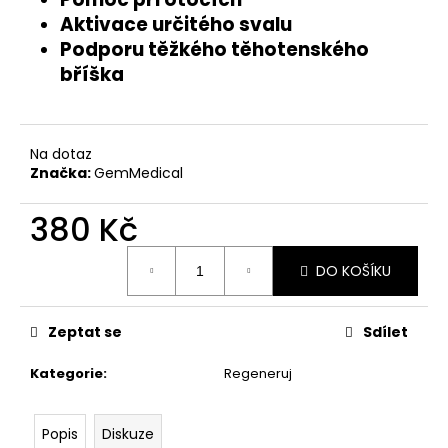
č
u
Aktivace určitého svalu
j
Podporu těžkého těhotenského
e
bříška
m
e
Na dotaz
NOČNÍ
Značka:
GemMedical
A
DENNÍ
380 Kč
SPALOVAČ
-
Měrná
24/7
DO KOŠÍKU
CARB
cena:
BURNER
1
Zeptat se
Sdílet
630
Kč
Kategorie
:
Regeneruj
Popis
Diskuze