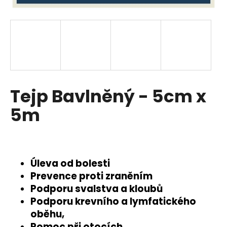
a
j
í
t
?
Tejp Bavlněný - 5cm x
5m
HLEDAT
D
Úleva od bolesti
o
Prevence proti zraněním
p
Podporu svalstva a kloubů
o
Podporu krevního a lymfatického
r
oběhu,
u
Pomoc při otocích