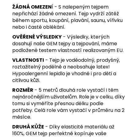
ŽÁDNÁ OMEZEN
Í - S nalepeným tejpem
nepřichází žádné omezení. Tejp vydrží zátěž
během sportu, koupání, plavání, saunu, vířivku
nebo i časté oblékání.
OVĚŘENÉ VÝSLEDKY
- Výsledky, kterých
dosahují naše GEM tejpy a tejpování, máme
podložené testem vlastností realizovaným EU.
VLASTNOSTI
- Tejp je voděodolný, prodyšný,
roztažitelný podélně a neobsahuje latex!
Hypoalergenní lepidlo je vhodné i pro děti a
citlivou kůži.
ROZMĚR
- 5 metrů dlouhá role vystačí i těm
nejnáročnějším uživatelům. Role je v celku, díky
tomu si vyměříte přesnou délku podle
potřeby. Celá role vám vystačí v průměru na 2
měsíce.
DRUHÁ KŮŽE
- Díky elasticitě materiálu až
160%, GEM tejp perfektně kopíruje vaše