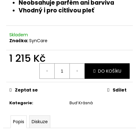
č
Neobsahuje parfém ani barviva
u
Vhodný i pro citlivou pleť
j
e
m
e
Skladem
Značka:
SynCare
JEČMEN
1 215 Kč
GW
(PRÁŠEK)
Měrná
DO KOŠÍKU
1
cena:
250
Kč
Zeptat se
Sdílet
Kategorie
:
Buď Krásná
Popis
Diskuze