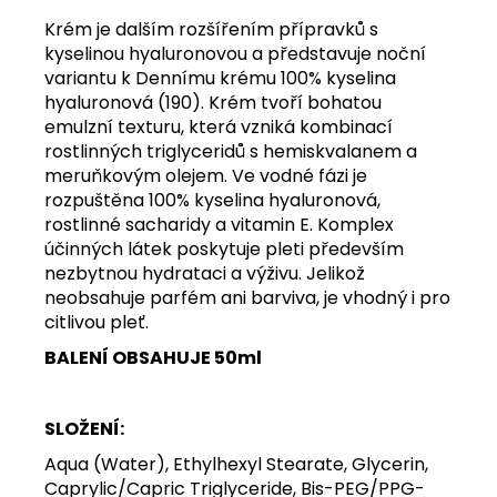
Krém je dalším rozšířením přípravků s
kyselinou hyaluronovou a představuje noční
variantu k Dennímu krému 100% kyselina
hyaluronová (190). Krém tvoří bohatou
emulzní texturu, která vzniká kombinací
rostlinných triglyceridů s hemiskvalanem a
meruňkovým olejem. Ve vodné fázi je
rozpuštěna 100% kyselina hyaluronová,
rostlinné sacharidy a vitamin E. Komplex
účinných látek poskytuje pleti především
nezbytnou hydrataci a výživu. Jelikož
neobsahuje parfém ani barviva, je vhodný i pro
citlivou pleť.
BALENÍ OBSAHUJE 50ml
SLOŽENÍ:
Aqua (Water), Ethylhexyl Stearate, Glycerin,
Caprylic/Capric Triglyceride, Bis-PEG/PPG-