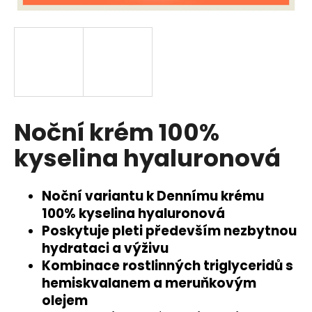
a
j
í
t
?
Noční krém 100%
kyselina hyaluronová
HLEDAT
Noční variantu k Dennímu krému
100% kyselina hyaluronová
D
Poskytuje pleti především nezbytnou
o
hydrataci a výživu
p
Kombinace rostlinných triglyceridů s
o
hemiskvalanem a meruňkovým
r
u
olejem