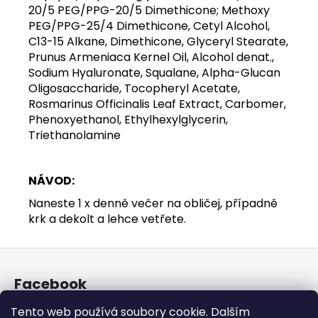
20/5 PEG/PPG-20/5 Dimethicone; Methoxy
PEG/PPG-25/4 Dimethicone, Cetyl Alcohol,
C13-15 Alkane, Dimethicone, Glyceryl Stearate,
Prunus Armeniaca Kernel Oil, Alcohol denat.,
Sodium Hyaluronate, Squalane, Alpha-Glucan
Oligosaccharide, Tocopheryl Acetate,
Rosmarinus Officinalis Leaf Extract, Carbomer,
Phenoxyethanol, Ethylhexylglycerin,
Triethanolamine
NÁVOD:
Naneste 1 x denně večer na obličej, případně
krk a dekolt a lehce vetřete.
Z
á
Facebook
p
a
Tento web používá soubory cookie. Dalším