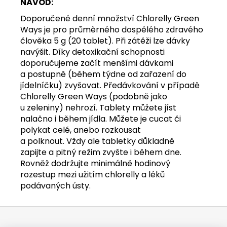
NÁVOD:
Doporučené denní množství Chlorelly Green
Ways je pro průměrného dospělého zdravého
člověka 5 g (20 tablet). Při zátěži lze dávky
navýšit. Díky detoxikační schopnosti
doporučujeme začít menšími dávkami
a postupně (během týdne od zařazení do
jídelníčku) zvyšovat. Předávkování v případě
Chlorelly Green Ways (podobně jako
u zeleniny) nehrozí. Tablety můžete jíst
nalačno i během jídla. Můžete je cucat či
polykat celé, anebo rozkousat
a polknout. Vždy ale tabletky důkladně
zapijte a pitný režim zvyšte i během dne.
Rovněž dodržujte minimálně hodinový
rozestup mezi užitím chlorelly a léků
podávaných ústy.
Z
á