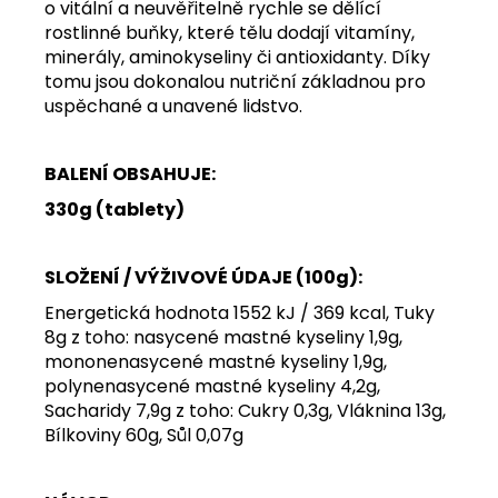
o vitální a neuvěřitelně rychle se dělící
rostlinné buňky, které tělu dodají vitamíny,
minerály, aminokyseliny či antioxidanty. Díky
tomu jsou dokonalou nutriční základnou pro
uspěchané a unavené lidstvo.
BALENÍ OBSAHUJE:
330g (tablety)
SLOŽENÍ / VÝŽIVOVÉ ÚDAJE (100g):
Energetická hodnota 1552 kJ / 369 kcal, Tuky
8g z toho: nasycené mastné kyseliny 1,9g,
mononenasycené mastné kyseliny 1,9g,
polynenasycené mastné kyseliny 4,2g,
Sacharidy 7,9g z toho: Cukry 0,3g, Vláknina 13g,
Bílkoviny 60g, Sůl 0,07g