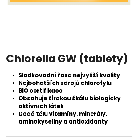
a
j
í
t
?
Chlorella GW (tablety)
HLEDAT
Sladkovodní řasa nejvyšší kvality
Nejbohatších zdrojů chlorofylu
BIO certifikace
D
Obsahuje širokou škálu biologicky
o
aktivních látek
p
Dodá tělu vitamíny, minerály,
o
aminokyseliny a antioxidanty
r
u