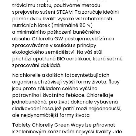
trávicímu traktu, používáme metodu
sprejového sušení STEAM. Ta zaručuje ideální
poměr dvou kvalit: vysoké vstřebatelnosti
nutričních látek (minimálně 80 %)
a minimálního poškození buněčného
obsahu. Chlorellu GW pěstujeme, sklízíme i
zpracováváme v souladu s principy
ekologického zemědělství. Na váš stůl
přichází opatřená BIO certifikací, která šetrné
zpracování dokládá.
Na chlorelle a dalších fotosyntetizujících
organismech závisejí vyšší formy života. Řasy
jsou proto základem celého vyššího
potravního i životního řetězce. Chlorella je
jednobuněčná, pro život dokonale vybavená
sladkovodní řasa, jež patří mezi nejjednodušší,
ale nejdynamičtější formy života.
Tablety Chlorelly Green Ways lze přirovnat
k zeleninovým konzervám nejvyšší kvality. Jde