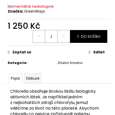
č
u
Momentálně nedostupné
j
Značka:
GreenWays
e
m
1 250 Kč
e
Měrná
DO KOŠÍKU
cena:
VALENTUS
HUBNOUCÍ
Zeptat se
Sdílet
JUICE
BERRY
BLAST
Kategorie
:
Zhubni Snadno
1
630
Kč
Popis
Diskuze
Chlorella obsahuje širokou škálu biologicky
aktivních látek. Je například jedním
z nejbohatších zdrojů chlorofylu, jemuž
vděčíme za život na této planetě. Abychom
chlorellu co nejvíce zpřístupnili našemu