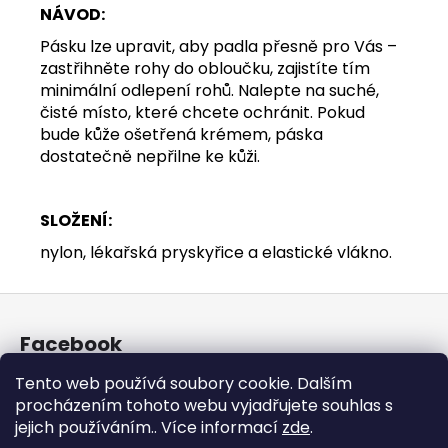
NÁVOD:
Pásku lze upravit, aby padla přesně pro Vás –
zastřihněte rohy do obloučku, zajistíte tím
minimální odlepení rohů. Nalepte na suché,
čisté místo, které chcete ochránit. Pokud
bude kůže ošetřená krémem, páska
dostatečně nepřilne ke kůži.
SLOŽENÍ:
nylon, lékařská pryskyřice a elastické vlákno.
Z
á
Facebook
p
a
Tento web používá soubory cookie. Dalším
t
procházením tohoto webu vyjadřujete souhlas s
Instagram
jejich používáním.. Více informací
zde
.
í