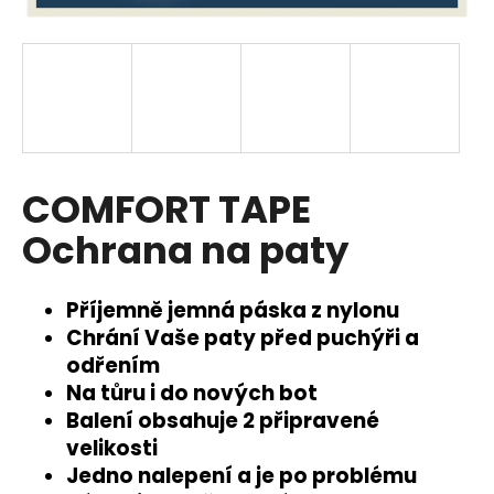
a
j
í
t
?
COMFORT TAPE
Ochrana na paty
HLEDAT
Příjemně jemná páska z nylonu
Chrání Vaše paty před puchýři a
D
odřením
o
Na tůru i do nových bot
p
Balení obsahuje 2 připravené
o
velikosti
r
u
Jedno nalepení a je po problému