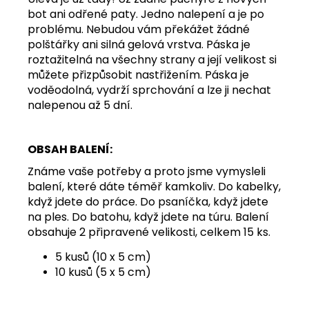
bot ani odřené paty. Jedno nalepení a je po
problému. Nebudou vám překážet žádné
polštářky ani silná gelová vrstva. Páska je
roztažitelná na všechny strany a její velikost si
můžete přizpůsobit nastřižením. Páska je
voděodolná, vydrží sprchování a lze ji nechat
nalepenou až 5 dní.
OBSAH BALENÍ:
Známe vaše potřeby a proto jsme vymysleli
balení, které dáte téměř kamkoliv. Do kabelky,
když jdete do práce. Do psaníčka, když jdete
na ples. Do batohu, když jdete na túru. Balení
obsahuje 2 připravené velikosti, celkem 15 ks.
5 kusů (10 x 5 cm)
10 kusů (5 x 5 cm)