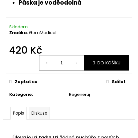
č
Páska je voděodolná
u
j
e
m
Skladem
Značka:
GemMedical
e
420 Kč
NOČNÍ
SPALOVAČ
Měrná
DO KOŠÍKU
TUKŮ
cena:
-
HIBERNATE
8
Zeptat se
Sdílet
(DŘÍVE
HIBURN8)
Kategorie
:
Regeneruj
530
Kč
Popis
Diskuze
Úleva je už tady! Už žádné puchýře z nových