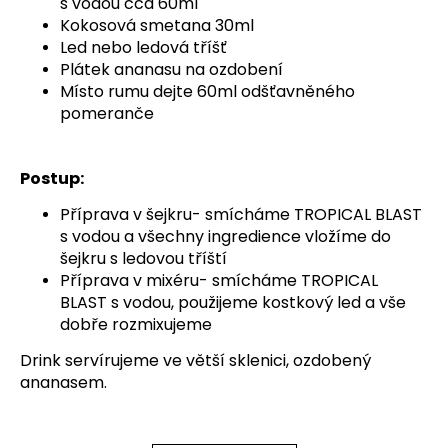
s vodou cca 60ml
Kokosová smetana 30ml
Led nebo ledová tříšť
Plátek ananasu na ozdobení
Místo rumu dejte 60ml odšťavněného
pomeranče
Postup:
Příprava v šejkru- smícháme TROPICAL BLAST
s vodou a všechny ingredience vložíme do
šejkru s ledovou tříští
Příprava v mixéru- smícháme TROPICAL
BLAST s vodou, použijeme kostkový led a vše
dobře rozmixujeme
Drink servírujeme ve větší sklenici, ozdobený
ananasem.