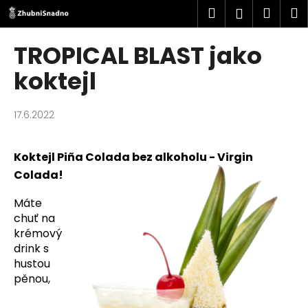
K
Přejít
Hledat
Náku
M
Přihlášen
na
o
obsah
Zpět
Zpět
košík
š
TROPICAL BLAST jako
í
C
koktejl
k
o
p
17.6.2022
o
t
Koktejl Piña Colada bez alkoholu - Virgin
ř
Colada!
e
b
Máte
u
chuť na
j
krémový
drink s
e
hustou
t
pěnou,
e
n