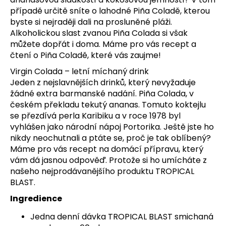
č
případě určitě sníte o lahodné Piña Coladě, kterou
u
byste si nejraději dali na prosluněné pláži.
j
Alkoholickou slast zvanou Piña Colada si však
e
můžete dopřát i doma. Máme pro vás recept a
m
čtení o Piña Coladě, které vás zaujme!
e
Virgin Colada – letní míchaný drink
Jeden z nejslavnějších drinků, který nevyžaduje
VALENTUS
žádné extra barmanské nadání. Piña Colada, v
HUBNOUCÍ
JUICE
českém překladu tekutý ananas. Tomuto koktejlu
BERRY
se přezdívá perla Karibiku a v roce 1978 byl
BLAST
vyhlášen jako národní nápoj Portorika. Ještě jste ho
1
nikdy neochutnali a ptáte se, proč je tak oblíbený?
630
Máme pro vás recept na domácí přípravu, který
Kč
vám dá jasnou odpověď. Protože si ho umícháte z
našeho nejprodávanějšího produktu TROPICAL
BLAST.
Ingredience
Jedna denní dávka TROPICAL BLAST smichaná